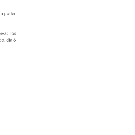
ra poder
iva; los
o, día 6