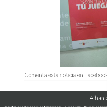
Comenta esta noticia en Faceboo
Alhama
Registro de actividades de tratamiento
-
Aviso Legal
-
Política de Priv