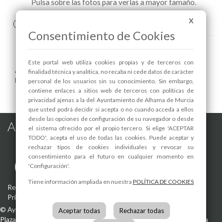
Pulsa sobre las fotos para verlas a mayor tamaño.
Comenta esta noticia en Facebook
X
Consentimiento de Cookies
Este portal web utiliza cookies propias y de terceros con
Areas relacionadas:
finalidad técnica y analítica, no recaba ni cede datos de carácter
Bienestar Social
personal de los usuarios sin su conocimiento. Sin embargo,
contiene enlaces a sitios web de terceros con políticas de
privacidad ajenas a la del Ayuntamiento de Alhama de Murcia
que usted podrá decidir si acepta o no cuando acceda a ellos
desde las opciones de configuración de su navegador o desde
Alhama de Murcia en las Redes
el sistema ofrecido por el propio tercero. Si elige 'ACEPTAR
TODO', acepta el uso de todas las cookies. Puede aceptar y
rechazar tipos de cookies individuales y revocar su
consentimiento para el futuro en cualquier momento en
'Configuración'.
Tiene información ampliada en nuestra
POLÍTICA DE COOKIES
Registro de actividades de tratamiento
-
Aviso Legal
-
Política de
Privacidad
-
Política de Cookies
©
Ayuntamiento de Alhama de Murcia
Aceptar todas
Rechazar todas
Plaza de la Constitución, 1
30840
Alhama de Murcia
(Murcia)
España