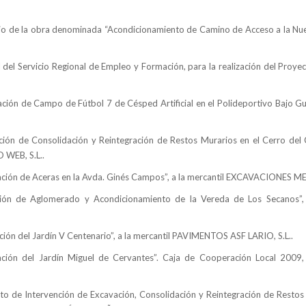
orio de la obra denominada “Acondicionamiento de Camino de Acceso a
la N
l
del Servicio Regional de Empleo y Formación, para la realización del Proyec
ión de Campo de Fútbol 7 de Césped Artificial en el Polideportivo Bajo Gua
ción de Consolidación y Reintegración de Restos Murarios en el Cerro del C
 WEB, S.L..
ación de Aceras en
la Avda. Ginés
Campos”, a la mercantil EXCAVACIONES MER
nsión de Aglomerado y Acondicionamiento de
la Vereda
de Los Secanos”, 
ión del Jardín V Centenario”, a la mercantil PAVIMENTOS ASF LARIO, S.L..
ación del Jardín Miguel de Cervantes”. Caja de Cooperación Local
2009,
cto de Intervención de Excavación, Consolidación y Reintegración de Resto