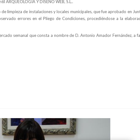
rcantil ARQUEOLOGÍA Y DISEÑO WEB, S.L..
io de limpieza de instalaciones y locales municipales, que fue aprobado en Ju
servado errores en el Pliego de Condiciones, procediéndose a la elabora
l mercado semanal que consta a nombre de D. Antonio Amador Fernández, a f