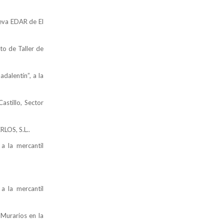
ueva EDAR
de El
to de Taller de
dalentín”, a la
astillo, Sector
LOS, S.L..
a la mercantil
 a
la mercantil
s Murarios en
la