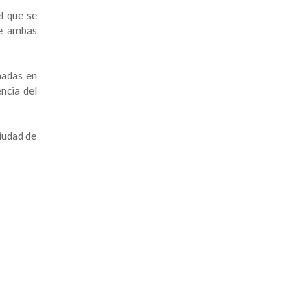
l que se
ue ambas
nadas en
ncia del
iudad de