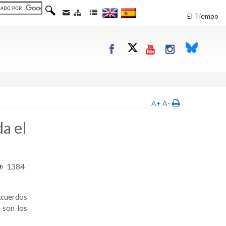
El Tiempo
A+
A-
a el
1384
Acuerdos
 son los