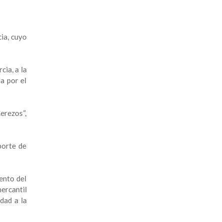
ia, cuyo
ia, a la
a por el
erezos”,
porte de
ento del
ercantil
dad a la