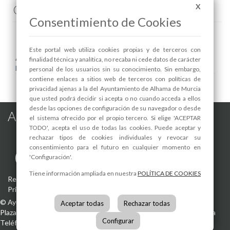
Comenta esta noticia en Facebook
X
Consentimiento de Cookies
Este portal web utiliza cookies propias y de terceros con
Areas relacionadas:
finalidad técnica y analítica, no recaba ni cede datos de carácter
Educación
personal de los usuarios sin su conocimiento. Sin embargo,
contiene enlaces a sitios web de terceros con políticas de
privacidad ajenas a la del Ayuntamiento de Alhama de Murcia
que usted podrá decidir si acepta o no cuando acceda a ellos
desde las opciones de configuración de su navegador o desde
Alhama de Murcia en las Redes
el sistema ofrecido por el propio tercero. Si elige 'ACEPTAR
TODO', acepta el uso de todas las cookies. Puede aceptar y
rechazar tipos de cookies individuales y revocar su
consentimiento para el futuro en cualquier momento en
'Configuración'.
Tiene información ampliada en nuestra
POLÍTICA DE COOKIES
Registro de actividades de tratamiento
-
Aviso Legal
-
Política de
Privacidad
-
Política de Cookies
©
Ayuntamiento de Alhama de Murcia
Aceptar todas
Rechazar todas
Plaza de la Constitución, 1
30840
Alhama de Murcia
(Murcia)
España
Configurar
Teléfono:
968 630 000
info@alhamademurcia.es
Desarrolla:
Avatar