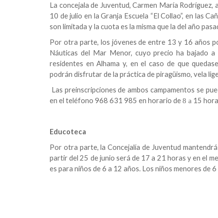
La concejala de Juventud, Carmen
María Rodríguez
,
10 de julio en
la Granja Escuela
“El Collao”, en las C
son limitada y la cuota es la misma que la del año pas
Por otra parte, los jóvenes de entre 13 y 16 años p
Náuticas del Mar Menor, cuyo precio ha bajado 
residentes en Alhama y, en el caso de que quedasen
podrán disfrutar de la práctica de piragüismo, vela liger
Las preinscripciones de ambos campamentos se pued
en el teléfono 968 631 985 en horario de
15 horas
8 a
Educoteca
Por otra parte, la
Concejalía de Juventud
mantendrá a
partir del 25 de junio será de
17 a
21 horas y en el me
es para niños de
6 a
12 años. Los niños menores de 6