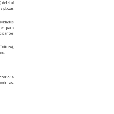
 del 4 al
s plazas
ividades
 es para
cipantes
Cultura),
teo.
orario: a
Américas,