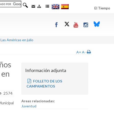
El Tiempo
Las Américas en julio
A+
A-
iños
Información adjunta
 en
FOLLETO DE LOS
CAMPAMENTOS
2574
Areas relacionadas:
unicipal
Juventud