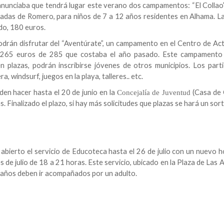
 anunciaba que tendrá lugar este verano dos campamentos: “El Collao”,
añadas de Romero, para niños de
7 a
12 años residentes en Alhama. La
ado, 180 euros.
odrán disfrutar del “Aventúrate”, un campamento en el Centro de Act
a 265 euros de 285 que costaba el año pasado. Este campamento
 plazas, podrán inscribirse jóvenes de otros municipios. Los parti
a, windsurf, juegos en la playa, talleres.. etc.
en hacer hasta el 20 de junio en la
(Casa de 
Concejalía de Juventud
. Finalizado el plazo, si hay más solicitudes que plazas se hará un sor
bierto el servicio de Educoteca hasta el 26 de julio con un nuevo h
s de julio de
18 a
21 horas. Este servicio, ubicado en la Plaza de Las 
 años deben ir acompañados por un adulto.