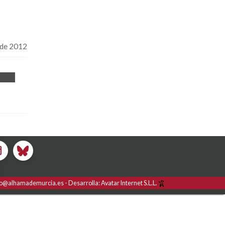
 de 2012
fo@alhamademurcia.es
Desarrolla:
Avatar Internet S.L.L.