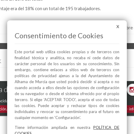
ntaje era del 18% con un total de 195 trabajadores.
X
Alhama de Murcia, 14 de noviembre
Consentimiento de Cookies
Este portal web utiliza cookies propias y de terceros con
finalidad técnica y analítica, no recaba ni cede datos de
k
carácter personal de los usuarios sin su conocimiento. Sin
embargo, contiene enlaces a sitios web de terceros con
políticas de privacidad ajenas a la del Ayuntamiento de
Alhama de Murcia que usted podrá decidir si acepta o no
 de Murcia en las Redes
cuando acceda a ellos desde las opciones de configuración
de su navegador o desde el sistema ofrecido por el propio
tercero. Si elige 'ACEPTAR TODO', acepta el uso de todas
acidad
-
Política de Cookies
las cookies. Puede aceptar y rechazar tipos de cookies
ción, 1
30840
Alhama de Murcia
(Murcia)
España
Teléfono:
968 630 000
in
individuales y revocar su consentimiento para el futuro en
cualquier momento en 'Configuración'.
Tiene información ampliada en nuestra
POLÍTICA DE
COOKIES