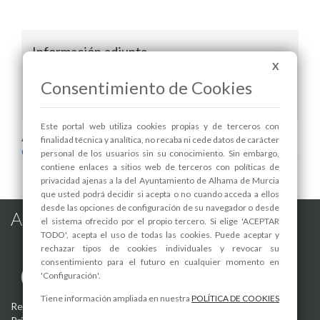
Información adjunta
X
Escuela de Música lista de admitidos y de
Consentimiento de Cookies
espera 14-15.pdf
Este portal web utiliza cookies propias y de terceros con
Areas relacionadas:
finalidad técnica y analítica, no recaba ni cede datos de carácter
Cultura y Patrimonio
personal de los usuarios sin su conocimiento. Sin embargo,
contiene enlaces a sitios web de terceros con políticas de
privacidad ajenas a la del Ayuntamiento de Alhama de Murcia
que usted podrá decidir si acepta o no cuando acceda a ellos
desde las opciones de configuración de su navegador o desde
Alhama de Murcia en las Redes
el sistema ofrecido por el propio tercero. Si elige 'ACEPTAR
TODO', acepta el uso de todas las cookies. Puede aceptar y
rechazar tipos de cookies individuales y revocar su
consentimiento para el futuro en cualquier momento en
'Configuración'.
Tiene información ampliada en nuestra
POLÍTICA DE COOKIES
Registro de actividades de tratamiento
-
Aviso Legal
-
Política de