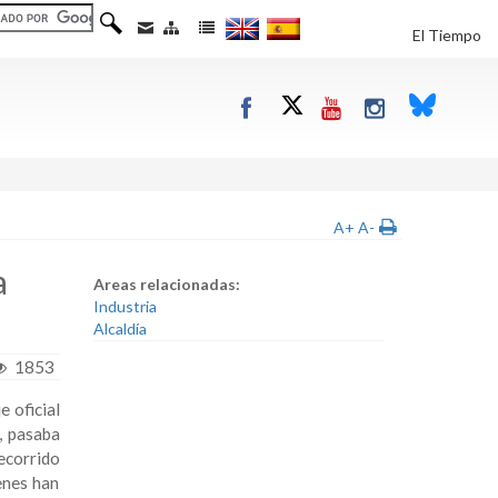
El Tiempo
A+
A-
a
Areas relacionadas:
Industria
Alcaldía
1853
 oficial
, pasaba
ecorrido
enes han