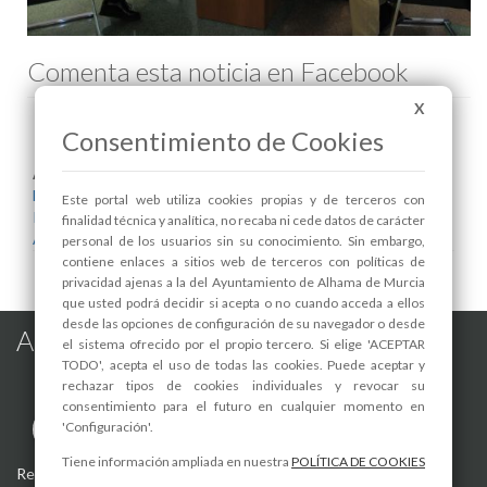
Comenta esta noticia en Facebook
X
Consentimiento de Cookies
Areas relacionadas:
Bienestar Social
Este portal web utiliza cookies propias y de terceros con
Igualdad
finalidad técnica y analítica, no recaba ni cede datos de carácter
Alcaldía
personal de los usuarios sin su conocimiento. Sin embargo,
contiene enlaces a sitios web de terceros con políticas de
privacidad ajenas a la del Ayuntamiento de Alhama de Murcia
que usted podrá decidir si acepta o no cuando acceda a ellos
desde las opciones de configuración de su navegador o desde
Alhama de Murcia en las Redes
el sistema ofrecido por el propio tercero. Si elige 'ACEPTAR
TODO', acepta el uso de todas las cookies. Puede aceptar y
rechazar tipos de cookies individuales y revocar su
consentimiento para el futuro en cualquier momento en
'Configuración'.
Tiene información ampliada en nuestra
POLÍTICA DE COOKIES
Registro de actividades de tratamiento
-
Aviso Legal
-
Política de