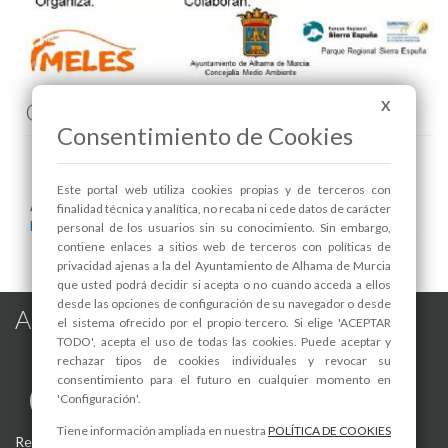
Comenta esta noticia en Facebook
X
Consentimiento de Cookies
Este portal web utiliza cookies propias y de terceros con
Areas relacionadas:
finalidad técnica y analítica, no recaba ni cede datos de carácter
Medio Ambiente
personal de los usuarios sin su conocimiento. Sin embargo,
contiene enlaces a sitios web de terceros con políticas de
privacidad ajenas a la del Ayuntamiento de Alhama de Murcia
que usted podrá decidir si acepta o no cuando acceda a ellos
desde las opciones de configuración de su navegador o desde
Alhama de Murcia en las Redes
el sistema ofrecido por el propio tercero. Si elige 'ACEPTAR
TODO', acepta el uso de todas las cookies. Puede aceptar y
rechazar tipos de cookies individuales y revocar su
consentimiento para el futuro en cualquier momento en
'Configuración'.
Tiene información ampliada en nuestra
POLÍTICA DE COOKIES
Registro de actividades de tratamiento
-
Aviso Legal
-
Política de