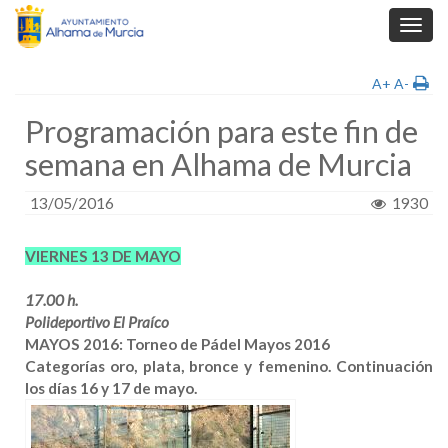
Toggl
navig
A+
A-
Programación para este fin de
semana en Alhama de Murcia
13/05/2016
1930
VIERNES 13 DE MAYO
17.00 h.
Polideportivo El Praíco
MAYOS 2016: Torneo de Pádel Mayos 2016
Categorías oro, plata, bronce y femenino. Continuación
los días 16 y 17 de mayo.