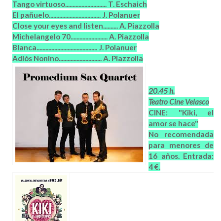
Tango virtuoso............................
T. Eschaich
El pañuelo...................................
J. Polanuer
Close your eyes and listen..........
A. Piazzolla
Michelangelo 70.........................
A. Piazzolla
Blanca.........................................
J. Polanuer
Adiós Nonino.............................
A. Piazzolla
20.45 h.
Teatro Cine Velasco
CINE: "Kiki, el
amor se hace"
No recomendada
para menores de
16 años. Entrada:
4 €.