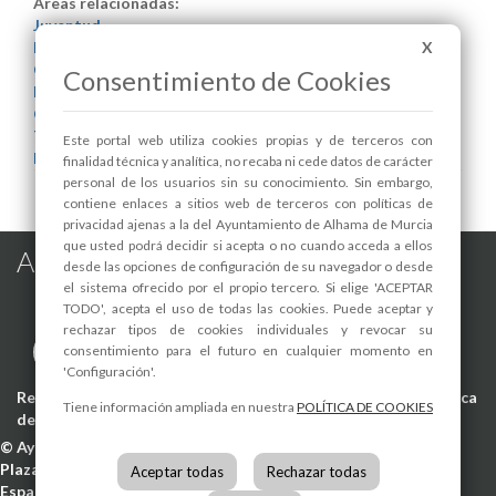
Areas relacionadas:
Juventud
Festejos
X
Cultura y Patrimonio
Consentimiento de Cookies
Deportes
Comercio
Turismo
Este portal web utiliza cookies propias y de terceros con
Medio Ambiente
finalidad técnica y analítica, no recaba ni cede datos de carácter
personal de los usuarios sin su conocimiento. Sin embargo,
contiene enlaces a sitios web de terceros con políticas de
privacidad ajenas a la del Ayuntamiento de Alhama de Murcia
que usted podrá decidir si acepta o no cuando acceda a ellos
Alhama de Murcia en las Redes
desde las opciones de configuración de su navegador o desde
el sistema ofrecido por el propio tercero. Si elige 'ACEPTAR
TODO', acepta el uso de todas las cookies. Puede aceptar y
rechazar tipos de cookies individuales y revocar su
consentimiento para el futuro en cualquier momento en
'Configuración'.
Registro de actividades de tratamiento
-
Aviso Legal
-
Política
Tiene información ampliada en nuestra
POLÍTICA DE COOKIES
de Privacidad
-
Política de Cookies
©
Ayuntamiento de Alhama de Murcia
Plaza de la Constitución, 1
30840
Alhama de Murcia
(Murcia)
Aceptar todas
Rechazar todas
España