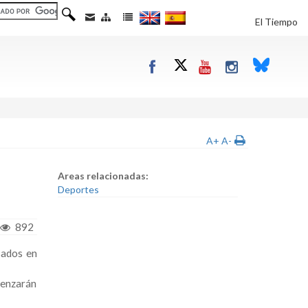
El Tiempo
A+
A-
Areas relacionadas:
Deportes
892
sados en
menzarán