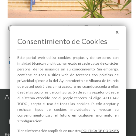
Comenta esta noticia en Facebook
X
Consentimiento de Cookies
Areas relacionadas:
Este portal web utiliza cookies propias y de terceros con
Dependencias
finalidad técnica y analítica, no recaba ni cede datos de carácter
Turismo
personal de los usuarios sin su conocimiento. Sin embargo,
contiene enlaces a sitios web de terceros con políticas de
privacidad ajenas a la del Ayuntamiento de Alhama de Murcia
que usted podrá decidir si acepta o no cuando acceda a ellos
desde las opciones de configuración de su navegador o desde
Alhama de Murcia en las Redes
el sistema ofrecido por el propio tercero. Si elige 'ACEPTAR
TODO', acepta el uso de todas las cookies. Puede aceptar y
rechazar tipos de cookies individuales y revocar su
consentimiento para el futuro en cualquier momento en
'Configuración'.
Tiene información ampliada en nuestra
POLÍTICA DE COOKIES
Registro de actividades de tratamiento
-
Aviso Legal
-
Política de