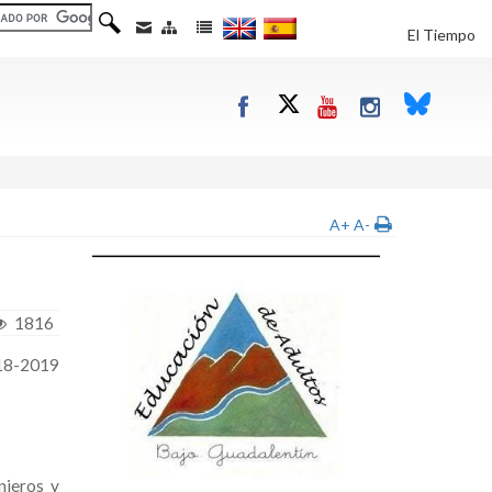
El Tiempo
A+
A-
1816
018-2019
anjeros y