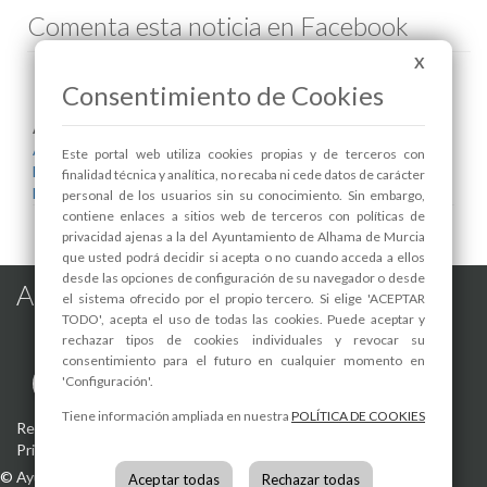
Comenta esta noticia en Facebook
X
Consentimiento de Cookies
Areas relacionadas:
Alcaldía
Este portal web utiliza cookies propias y de terceros con
Bienestar Social
finalidad técnica y analítica, no recaba ni cede datos de carácter
Desarrollo Local y Empleo
personal de los usuarios sin su conocimiento. Sin embargo,
contiene enlaces a sitios web de terceros con políticas de
privacidad ajenas a la del Ayuntamiento de Alhama de Murcia
que usted podrá decidir si acepta o no cuando acceda a ellos
desde las opciones de configuración de su navegador o desde
Alhama de Murcia en las Redes
el sistema ofrecido por el propio tercero. Si elige 'ACEPTAR
TODO', acepta el uso de todas las cookies. Puede aceptar y
rechazar tipos de cookies individuales y revocar su
consentimiento para el futuro en cualquier momento en
'Configuración'.
Tiene información ampliada en nuestra
POLÍTICA DE COOKIES
Registro de actividades de tratamiento
-
Aviso Legal
-
Política de
Privacidad
-
Política de Cookies
©
Ayuntamiento de Alhama de Murcia
Aceptar todas
Rechazar todas