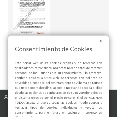
X
Oferta de Empleo Público en Ayuntamientos de
la Región de Murcia
Consentimiento de Cookies
Areas relacionadas:
Este portal web utiliza cookies propias y de terceros con
Desarrollo Local y Empleo
finalidad técnica y analítica, no recaba ni cede datos de carácter
Juventud
personal de los usuarios sin su conocimiento. Sin embargo,
contiene enlaces a sitios web de terceros con políticas de
privacidad ajenas a la del Ayuntamiento de Alhama de Murcia
que usted podrá decidir si acepta o no cuando acceda a ellos
desde las opciones de configuración de su navegador o desde
Alhama de Murcia en las Redes
el sistema ofrecido por el propio tercero. Si elige 'ACEPTAR
TODO', acepta el uso de todas las cookies. Puede aceptar y
rechazar tipos de cookies individuales y revocar su
consentimiento para el futuro en cualquier momento en