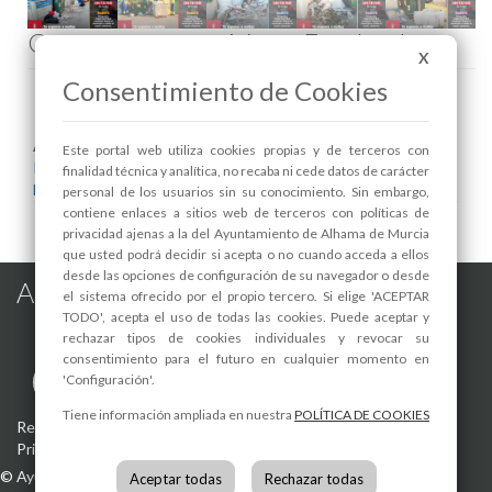
Comenta esta noticia en Facebook
X
Consentimiento de Cookies
Areas relacionadas:
Este portal web utiliza cookies propias y de terceros con
Infraestructuras y Servicios Públicos
finalidad técnica y analítica, no recaba ni cede datos de carácter
Medio Ambiente
personal de los usuarios sin su conocimiento. Sin embargo,
contiene enlaces a sitios web de terceros con políticas de
privacidad ajenas a la del Ayuntamiento de Alhama de Murcia
que usted podrá decidir si acepta o no cuando acceda a ellos
desde las opciones de configuración de su navegador o desde
Alhama de Murcia en las Redes
el sistema ofrecido por el propio tercero. Si elige 'ACEPTAR
TODO', acepta el uso de todas las cookies. Puede aceptar y
rechazar tipos de cookies individuales y revocar su
consentimiento para el futuro en cualquier momento en
'Configuración'.
Tiene información ampliada en nuestra
POLÍTICA DE COOKIES
Registro de actividades de tratamiento
-
Aviso Legal
-
Política de
Privacidad
-
Política de Cookies
©
Ayuntamiento de Alhama de Murcia
Aceptar todas
Rechazar todas