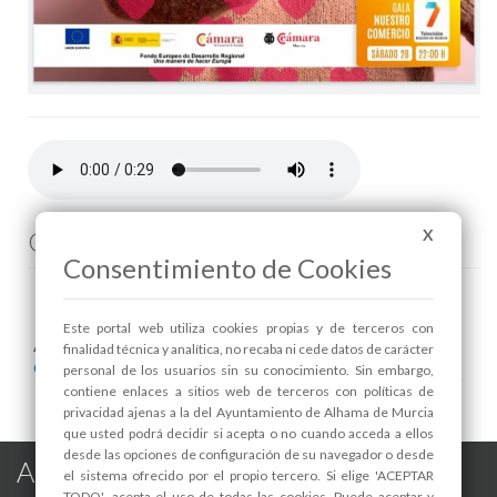
Comenta esta noticia en Facebook
X
Consentimiento de Cookies
Este portal web utiliza cookies propias y de terceros con
Areas relacionadas:
finalidad técnica y analítica, no recaba ni cede datos de carácter
Comercio
personal de los usuarios sin su conocimiento. Sin embargo,
contiene enlaces a sitios web de terceros con políticas de
privacidad ajenas a la del Ayuntamiento de Alhama de Murcia
que usted podrá decidir si acepta o no cuando acceda a ellos
desde las opciones de configuración de su navegador o desde
Alhama de Murcia en las Redes
el sistema ofrecido por el propio tercero. Si elige 'ACEPTAR
TODO', acepta el uso de todas las cookies. Puede aceptar y