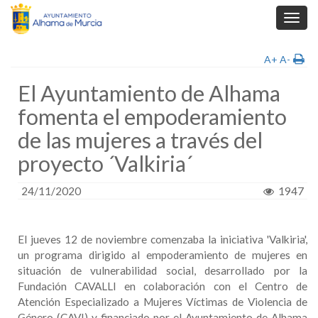
Toggl
navig
A+
A-
El Ayuntamiento de Alhama
fomenta el empoderamiento
de las mujeres a través del
proyecto ´Valkiria´
24/11/2020
1947
El jueves 12 de noviembre comenzaba la iniciativa 'Valkiria',
un programa dirigido al empoderamiento de mujeres en
situación de vulnerabilidad social, desarrollado por la
Fundación CAVALLI en colaboración con el Centro de
Atención Especializado a Mujeres Víctimas de Violencia de
Género (CAVI) y financiado por el Ayuntamiento de Alhama