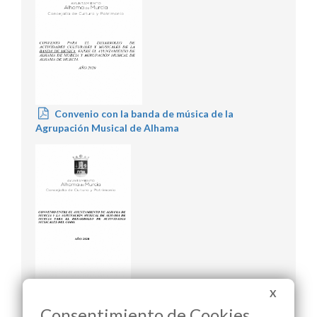
Convenio con la banda de música de la
Agrupación Musical de Alhama
X
Convenio con el Coro de la Agrupación Musical
de Alhama
Consentimiento de Cookies