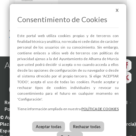
X
Convocatoria Pleno ordinario febrero 2021
Consentimiento de Cookies
Areas relacionadas:
Alcaldía
Este portal web utiliza cookies propias y de terceros con
finalidad técnica y analítica, no recaba ni cede datos de carácter
personal de los usuarios sin su conocimiento. Sin embargo,
contiene enlaces a sitios web de terceros con políticas de
privacidad ajenas a la del Ayuntamiento de Alhama de Murcia
Alhama de Murcia en las Redes
que usted podrá decidir si acepta o no cuando acceda a ellos
desde las opciones de configuración de su navegador o desde
el sistema ofrecido por el propio tercero. Si elige 'ACEPTAR
TODO', acepta el uso de todas las cookies. Puede aceptar y
rechazar tipos de cookies individuales y revocar su
consentimiento para el futuro en cualquier momento en
'Configuración'.
Registro de actividades de tratamiento
-
Aviso Legal
-
Política de Privacidad
-
Política de Cookies
Tiene información ampliada en nuestra
POLÍTICA DE COOKIES
©
Ayuntamiento de Alhama de Murcia
Plaza de la Constitución, 1
30840
Alhama de Murcia
(Murcia
Aceptar todas
Rechazar todas
España