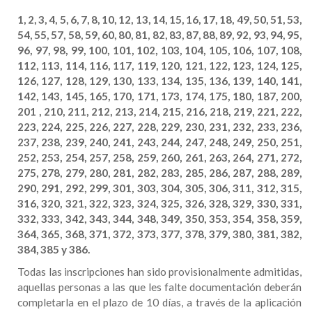
1, 2, 3, 4, 5, 6, 7, 8, 10, 12, 13, 14, 15, 16, 17, 18, 49, 50, 51, 53,
54, 55, 57, 58, 59, 60, 80, 81, 82, 83, 87, 88, 89, 92, 93, 94, 95,
96, 97, 98, 99, 100, 101, 102, 103, 104, 105, 106, 107, 108,
112, 113, 114, 116, 117, 119, 120, 121, 122, 123, 124, 125,
126, 127, 128, 129, 130, 133, 134, 135, 136, 139, 140, 141,
142, 143, 145, 165, 170, 171, 173, 174, 175, 180, 187, 200,
201 , 210, 211, 212, 213, 214, 215, 216, 218, 219, 221, 222,
223, 224, 225, 226, 227, 228, 229, 230, 231, 232, 233, 236,
237, 238, 239, 240, 241, 243, 244, 247, 248, 249, 250, 251,
252, 253, 254, 257, 258, 259, 260, 261, 263, 264, 271, 272,
275, 278, 279, 280, 281, 282, 283, 285, 286, 287, 288, 289,
290, 291, 292, 299, 301, 303, 304, 305, 306, 311, 312, 315,
316, 320, 321, 322, 323, 324, 325, 326, 328, 329, 330, 331,
332, 333, 342, 343, 344, 348, 349, 350, 353, 354, 358, 359,
364, 365, 368, 371, 372, 373, 377, 378, 379, 380, 381, 382,
384, 385 y 386.
Todas las inscripciones han sido provisionalmente admitidas,
aquellas personas a las que les falte documentación deberán
completarla en el plazo de 10 días, a través de la aplicación