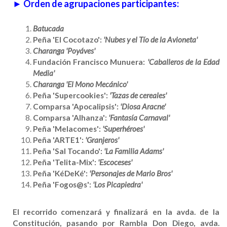
► Orden de agrupaciones participantes:
Batucada
Peña 'El Cocotazo':
'Nubes y el Tío de la Avioneta'
Charanga 'Poyáves'
Fundación Francisco Munuera:
'Caballeros de la Edad
Media'
Charanga 'El Mono Mecánico'
Peña 'Supercookies':
'Tazas de cereales'
Comparsa 'Apocalipsis':
'Diosa Aracne'
Comparsa 'Alhanza':
'Fantasía Carnaval'
Peña 'Melacomes':
'Superhéroes'
Peña 'ARTE1':
'Granjeros'
Peña 'Sal Tocando':
'La Familia Adams'
Peña 'Telita-Mix':
'Escoceses'
Peña 'KéDeKé':
'Personajes de Mario Bros'
Peña 'Fogos@s':
'Los Picapiedra'
El recorrido comenzará y finalizará en la avda. de la
Constitución, pasando por Rambla Don Diego, avda.