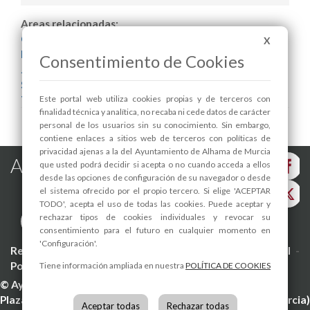
Areas relacionadas:
Cultura y Patrimonio
X
Festejos
Consentimiento de Cookies
Juventud
Seguridad Ciudadana y Tráfico
Este portal web utiliza cookies propias y de terceros con
Turismo
finalidad técnica y analítica, no recaba ni cede datos de carácter
personal de los usuarios sin su conocimiento. Sin embargo,
contiene enlaces a sitios web de terceros con políticas de
privacidad ajenas a la del Ayuntamiento de Alhama de Murcia
Alhama de Murcia en las Redes
que usted podrá decidir si acepta o no cuando acceda a ellos
desde las opciones de configuración de su navegador o desde
el sistema ofrecido por el propio tercero. Si elige 'ACEPTAR
TODO', acepta el uso de todas las cookies. Puede aceptar y
rechazar tipos de cookies individuales y revocar su
consentimiento para el futuro en cualquier momento en
'Configuración'.
Registro de actividades de tratamiento
-
Aviso Legal
-
Política de Privacidad
-
Política de Cookies
Tiene información ampliada en nuestra
POLÍTICA DE COOKIES
©
Ayuntamiento de Alhama de Murcia
Plaza de la Constitución, 1
30840
Alhama de Murcia
(Murcia
Aceptar todas
Rechazar todas