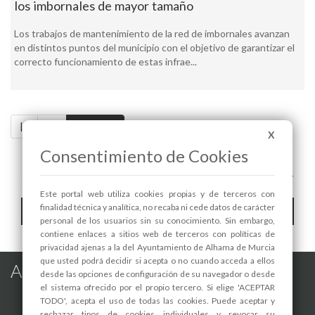
los imbornales de mayor tamaño
Los trabajos de mantenimiento de la red de imbornales avanzan
en distintos puntos del municipio con el objetivo de garantizar el
correcto funcionamiento de estas infrae...
|<
<<
Pag. 3 / 3
X
Consentimiento de Cookies
A+
A-
Este portal web utiliza cookies propias y de terceros con
Toggle
finalidad técnica y analítica, no recaba ni cede datos de carácter
Hemeroteca
personal de los usuarios sin su conocimiento. Sin embargo,
navigat
contiene enlaces a sitios web de terceros con políticas de
privacidad ajenas a la del Ayuntamiento de Alhama de Murcia
que usted podrá decidir si acepta o no cuando acceda a ellos
Alhama de Murcia en las Redes
desde las opciones de configuración de su navegador o desde
el sistema ofrecido por el propio tercero. Si elige 'ACEPTAR
TODO', acepta el uso de todas las cookies. Puede aceptar y
rechazar tipos de cookies individuales y revocar su