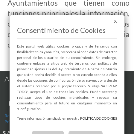
Ayuntamientos que tienen como
funciones principales la información,
X
orientación y ayuda a los
Consentimiento de Cookies
consumidores y usuarios en materia
de consumo en el ámbito local
Este portal web utiliza cookies propias y de terceros con
finalidad técnica y analítica, no recaba ni cede datos de carácter
personal de los usuarios sin su conocimiento. Sin embargo,
contiene enlaces a sitios web de terceros con políticas de
privacidad ajenas a la del Ayuntamiento de Alhama de Murcia
que usted podrá decidir si acepta o no cuando acceda a ellos
Alhama de Murcia en las Redes
desde las opciones de configuración de su navegador o desde
el sistema ofrecido por el propio tercero. Si elige 'ACEPTAR
TODO', acepta el uso de todas las cookies. Puede aceptar y
rechazar tipos de cookies individuales y revocar su
consentimiento para el futuro en cualquier momento en
'Configuración'.
Registro de actividades de tratamiento
-
Aviso Legal
-
Política de
Tiene información ampliada en nuestra
POLÍTICA DE COOKIES
Privacidad
-
Política de Cookies
©
Ayuntamiento de Alhama de Murcia