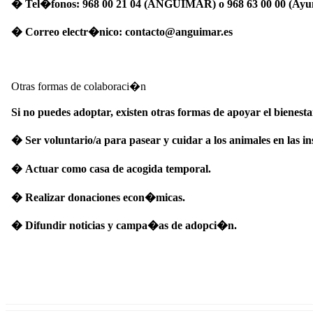
�
Tel�fonos: 968 00 21 04 (ANGUIMAR) o 968 63 00 00 (Ayu
�
Correo electr�nico: contacto@anguimar.es
Otras formas de colaboraci�n
Si no puedes adoptar, existen otras formas de apoyar el bienesta
�
Ser voluntario/a para pasear y cuidar a los animales en las in
�
Actuar como casa de acogida temporal.
�
Realizar donaciones econ�micas.
�
Difundir noticias y campa�as de adopci�n.