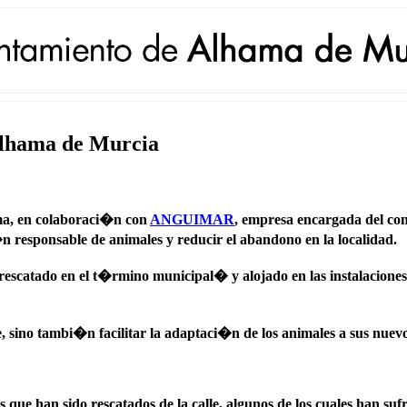
lhama de Murcia
ma, en colaboraci�n con
ANGUIMAR
, empresa encargada del co
responsable de animales y reducir el abandono en la localidad.
rescatado en el t�rmino municipal� y alojado en las instalacione
 sino tambi�n facilitar la adaptaci�n de los animales a sus nuevo
e han sido rescatados de la calle, algunos de los cuales han suf