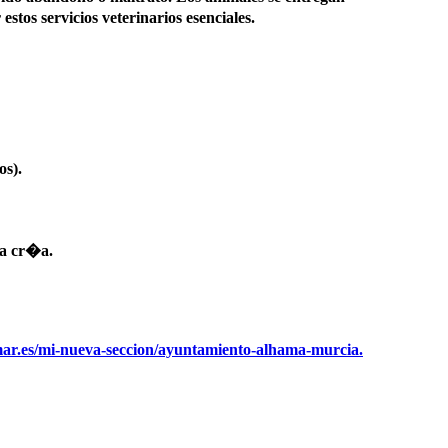
stos servicios veterinarios esenciales.
os).
 la cr�a.
mar.es/mi-nueva-seccion/ayuntamiento-alhama-murcia.