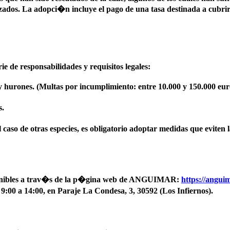
zados. La adopci�n incluye el pago de una tasa destinada a cubrir e
 de responsabilidades y requisitos legales:
y hurones. (Multas por incumplimiento: entre 10.000 y 150.000 eur
s.
l caso de otras especies, es obligatorio adoptar medidas que eviten
isponibles a trav�s de la p�gina web de ANGUIMAR:
https://angui
 9:00 a 14:00, en Paraje La Condesa, 3, 30592 (Los Infiernos).