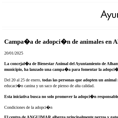
Campa�a de adopci�n de animales en A
20/01/2025
La concejal�a de Bienestar Animal del Ayuntamiento de Alha
municipio, ha lanzado una campa�a para fomentar la adopci�n 
Del 20 al 25 de enero
,
todas las personas que adopten un animal 
educaci�n canina y un saco de pienso de alta calidad.
Esta iniciativa busca no solo promover la adopci�n responsable,
Condiciones de la adopci�n
El centro de ANGUIMAR alberga principalmente perros y gatos qu