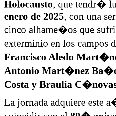
Holocausto
, que tendr� l
enero de 2025
, con una se
cinco alhame�os que sufri
exterminio en los campos 
Francisco Aledo Mart�
Antonio Mart�nez Ba�
Costa y Braulia C�nova
La jornada adquiere este a�
coincidir con el
80� aniver