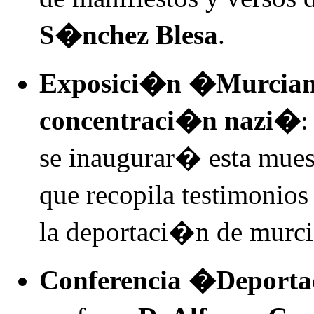
S�nchez Blesa
.
Exposici�n �Murciano
concentraci�n nazi�
:
se inaugurar� esta mues
que recopila testimonio
la deportaci�n de murci
Conferencia �Deport