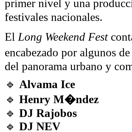
primer nivel y una producci
festivales nacionales.
El
Long Weekend Fest
cont
encabezado por algunos d
del panorama urbano y com
🔹
Alvama Ice
🔹
Henry M�ndez
🔹
DJ Rajobos
🔹
DJ NEV