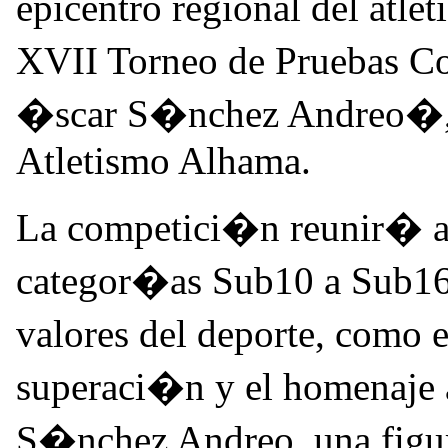
epicentro regional del atle
XVII Torneo de Pruebas 
�scar S�nchez Andreo�, o
Atletismo Alhama.
La competici�n reunir� a 
categor�as Sub10 a Sub16,
valores del deporte, como
superaci�n y el homenaje 
S�nchez Andreo, una figu