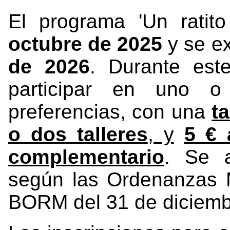
El programa 'Un rati
octubre de 2025
y se e
de 2026
. Durante est
participar en uno o
preferencias, con una
t
o dos talleres
, y
5 € 
complementario
. Se a
según las Ordenanzas M
BORM del 31 de diciemb