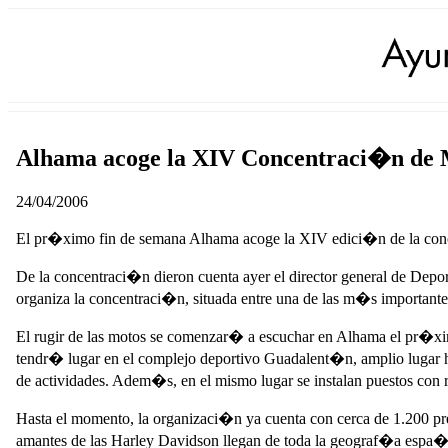
Alhama acoge la XIV Concentraci�n de
24/04/2006
El pr�ximo fin de semana Alhama acoge la XIV edici�n de la conce
De la concentraci�n dieron cuenta ayer el director general de De
organiza la concentraci�n, situada entre una de las m�s important
El rugir de las motos se comenzar� a escuchar en Alhama el pr�xi
tendr� lugar en el complejo deportivo Guadalent�n, amplio lugar h
de actividades. Adem�s, en el mismo lugar se instalan puestos con 
Hasta el momento, la organizaci�n ya cuenta con cerca de 1.200 pre
amantes de las Harley Davidson llegan de toda la geograf�a espa