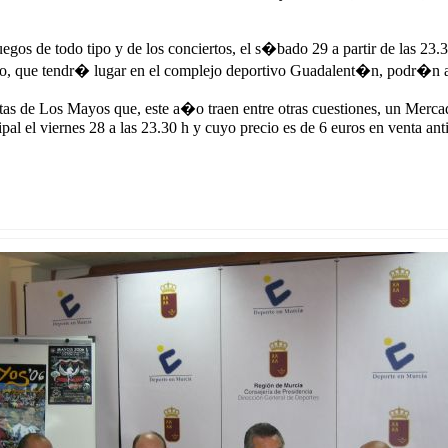
egos de todo tipo y de los conciertos, el s�bado 29 a partir de las 23.
ierto, que tendr� lugar en el complejo deportivo Guadalent�n, podr�n a
as de Los Mayos que, este a�o traen entre otras cuestiones, un Mercad
 el viernes 28 a las 23.30 h y cuyo precio es de 6 euros en venta antic