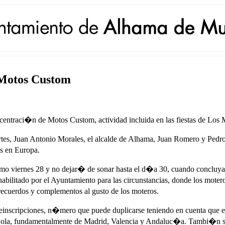
 Motos Custom
ntraci�n de Motos Custom, actividad incluida en las fiestas de Los 
portes, Juan Antonio Morales, el alcalde de Alhama, Juan Romero y Pe
es en Europa.
mo viernes 28 y no dejar� de sonar hasta el d�a 30, cuando concluya
abilitado por el Ayuntamiento para las circunstancias, donde los mote
recuerdos y complementos al gusto de los moteros.
inscripciones, n�mero que puede duplicarse teniendo en cuenta que el 
�ola, fundamentalmente de Madrid, Valencia y Andaluc�a. Tambi�n se 