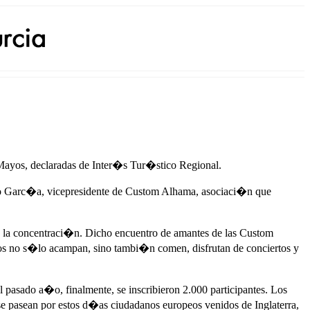
Mayos, declaradas de Inter�s Tur�stico Regional.
dro Garc�a, vicepresidente de Custom Alhama, asociaci�n que
 la concentraci�n. Dicho encuentro de amantes de las Custom
ros no s�lo acampan, sino tambi�n comen, disfrutan de conciertos y
pasado a�o, finalmente, se inscribieron 2.000 participantes. Los
pasean por estos d�as ciudadanos europeos venidos de Inglaterra,