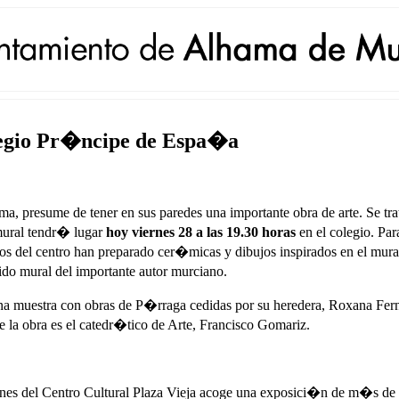
legio Pr�ncipe de Espa�a
 presume de tener en sus paredes una importante obra de arte. Se trat
ural tendr� lugar
hoy viernes 28 a las 19.30 horas
en el colegio. Pa
s del centro han preparado cer�micas y dibujos inspirados en el mur
rido mural del importante autor murciano.
una muestra con obras de P�rraga cedidas por su heredera, Roxana F
 la obra es el catedr�tico de Arte, Francisco Gomariz.
iciones del Centro Cultural Plaza Vieja acoge una exposici�n de m�s 