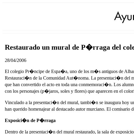
Restaurado un mural de P�rraga del co
28/04/2006
El colegio Pr�ncipe de Espa�a, uno de los m�s antiguos de Alhama,
Restauraci�n de la Comunidad Aut�noma. La presentaci�n del m
que han convertido el acto en toda una conmemoraci�n. Los alumno
con los personajes (p�jaros, soles y flores) que aparecen en el colo
Vinculado a la presentaci�n del mural, tambi�n se inaugura hoy 
han querido homenajear al destacado autor murciano. El comisario de
Exposici�n de P�rraga
Dentro de la presentaci�n del mural restaurado, la sala de expos