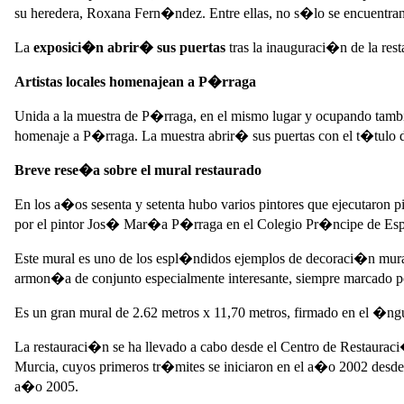
su heredera, Roxana Fern�ndez. Entre ellas, no s�lo se encuentra
La
exposici�n abrir� sus puertas
tras la inauguraci�n de la res
Artistas locales homenajean a P�rraga
Unida a la muestra de P�rraga, en el mismo lugar y ocupando tambi�
homenaje a P�rraga. La muestra abrir� sus puertas con el t�tulo
Breve rese�a sobre el mural restaurado
En los a�os sesenta y setenta hubo varios pintores que ejecutaron pi
por el pintor Jos� Mar�a P�rraga en el Colegio Pr�ncipe de Es
Este mural es uno de los espl�ndidos ejemplos de decoraci�n mural 
armon�a de conjunto especialmente interesante, siempre marcado por
Es un gran mural de 2.62 metros x 11,70 metros, firmado en el �ngul
La restauraci�n se ha llevado a cabo desde el Centro de Restaur
Murcia, cuyos primeros tr�mites se iniciaron en el a�o 2002 desde 
a�o 2005.