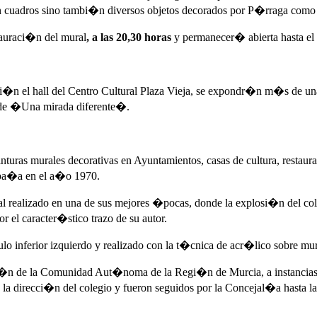
n cuadros sino tambi�n diversos objetos decorados por P�rraga como
tauraci�n del mural
, a las 20,30 horas
y permanecer� abierta hasta el
n el hall del Centro Cultural Plaza Vieja, se expondr�n m�s de una tr
 de �Una mirada diferente�.
nturas murales decorativas en Ayuntamientos, casas de cultura, restaura
pa�a en el a�o 1970.
realizado en una de sus mejores �pocas, donde la explosi�n del color
 el caracter�stico trazo de su autor.
o inferior izquierdo y realizado con la t�cnica de acr�lico sobre muro
aci�n de la Comunidad Aut�noma de la Regi�n de Murcia, a instancia
la direcci�n del colegio y fueron seguidos por la Concejal�a hasta l