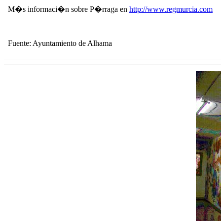
M�s informaci�n sobre P�rraga en
http://www.regmurcia.com
Fuente: Ayuntamiento de Alhama