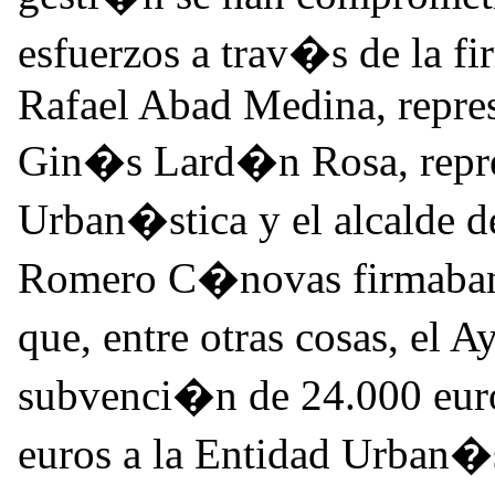
esfuerzos a trav�s de la f
Rafael Abad Medina, repres
Gin�s Lard�n Rosa, repres
Urban�stica y el alcalde de
Romero C�novas firmaban 
que, entre otras cosas, el
subvenci�n de 24.000 euro
euros a la Entidad Urban�s