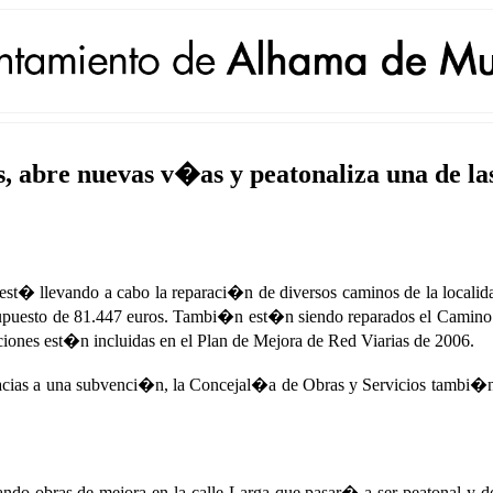
s, abre nuevas v�as y peatonaliza una de l
t� llevando a cabo la reparaci�n de diversos caminos de la localida
esupuesto de 81.447 euros. Tambi�n est�n siendo reparados el Camin
iones est�n incluidas en el Plan de Mejora de Red Viarias de 2006.
 gracias a una subvenci�n, la Concejal�a de Obras y Servicios tambi�
ando obras de mejora en la calle Larga que pasar� a ser peatonal y 