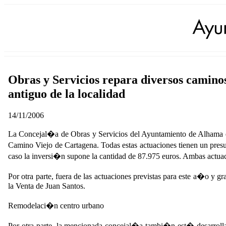
Obras y Servicios repara diversos camino
antiguo de la localidad
14/11/2006
La Concejal�a de Obras y Servicios del Ayuntamiento de Alhama es
Camino Viejo de Cartagena. Todas estas actuaciones tienen un pr
caso la inversi�n supone la cantidad de 87.975 euros. Ambas actuac
Por otra parte, fuera de las actuaciones previstas para este a�o y
la Venta de Juan Santos.
Remodelaci�n centro urbano
Por otra parte, la mencionada concejal�a tambi�n est� desarroll