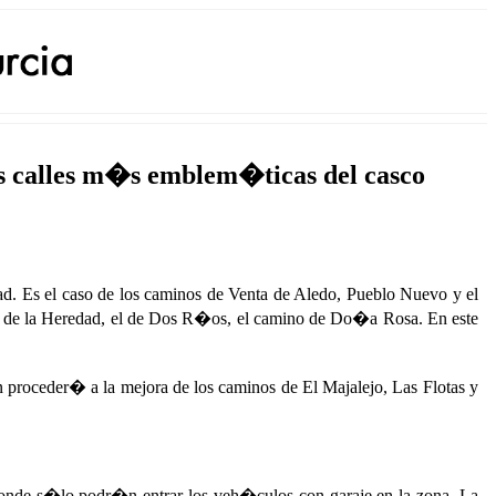
as calles m�s emblem�ticas del casco
d. Es el caso de los caminos de Venta de Aledo, Pueblo Nuevo y el
o de la Heredad, el de Dos R�os, el camino de Do�a Rosa. En este
n proceder� a la mejora de los caminos de El Majalejo, Las Flotas y
donde s�lo podr�n entrar los veh�culos con garaje en la zona. La