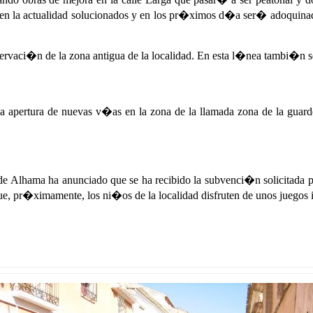
, en la actualidad solucionados y en los pr�ximos d�a ser� adoquina
ervaci�n de la zona antigua de la localidad. En esta l�nea tambi�n se
a apertura de nuevas v�as en la zona de la llamada zona de la guarde
 Alhama ha anunciado que se ha recibido la subvenci�n solicitada pa
, pr�ximamente, los ni�os de la localidad disfruten de unos juegos in