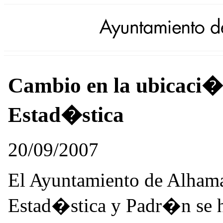
Cambio en la ubicaci�n
Estad�stica
20/09/2007
El Ayuntamiento de Alhama 
Estad�stica y Padr�n se h