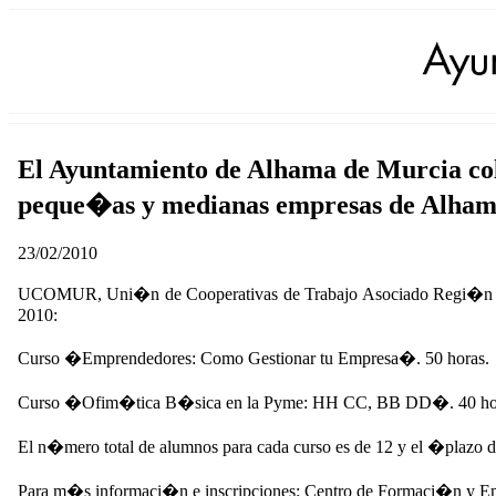
El Ayuntamiento de Alhama de Murcia co
peque�as y medianas empresas de Alham
23/02/2010
UCOMUR, Uni�n de Cooperativas de Trabajo Asociado Regi�n de Mu
2010:
Curso �Emprendedores: Como Gestionar tu Empresa�. 50 horas.
Curso �Ofim�tica B�sica en la Pyme: HH CC, BB DD�. 40 ho
El n�mero total de alumnos para cada curso es de 12 y el �plazo d
Para m�s informaci�n e inscripciones: Centro de Formaci�n y E