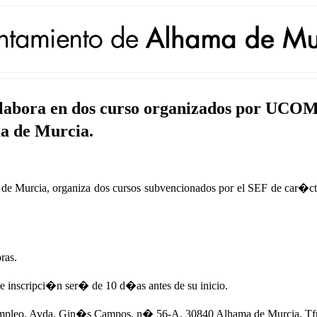
labora en dos curso organizados por UCOM
a de Murcia.
rcia, organiza dos cursos subvencionados por el SEF de car�cter g
ras.
e inscripci�n ser� de 10 d�as antes de su inicio.
mpleo. Avda. Gin�s Campos, n� 56-A. 30840 Alhama de Murcia. Tfn