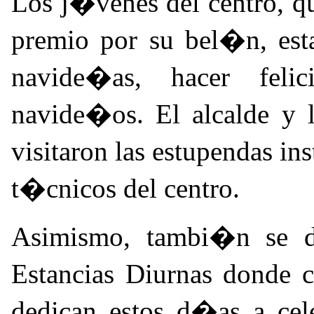
Los j�venes del centro, q
premio por su bel�n, esta
navide�as, hacer felic
navide�os. El alcalde y la
visitaron las estupendas i
t�cnicos del centro.
Asimismo, tambi�n se de
Estancias Diurnas donde c
dedican estos d�as a cel