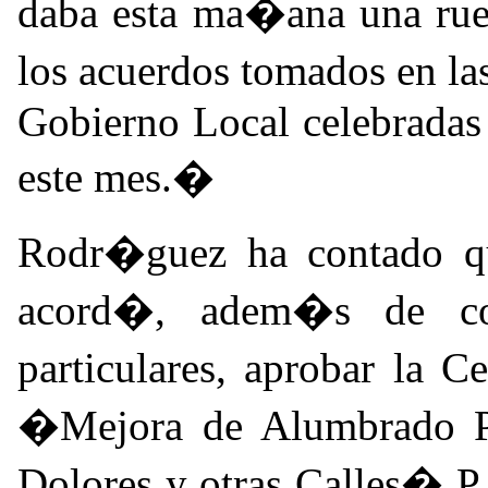
daba esta ma�ana una rued
los acuerdos tomados en la
Gobierno Local celebradas 
este mes.�
Rodr�guez ha contado q
acord�, adem�s de con
particulares, aprobar la 
�Mejora de Alumbrado P
Dolores y otras Calles� 