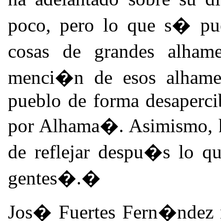
poco, pero lo que s� pu
cosas de grandes alha
menci�n de esos alhame
pueblo de forma desaperc
por Alhama�. Asimismo, 
de reflejar despu�s lo qu
gentes�.�
Jos� Fuertes Fern�ndez 