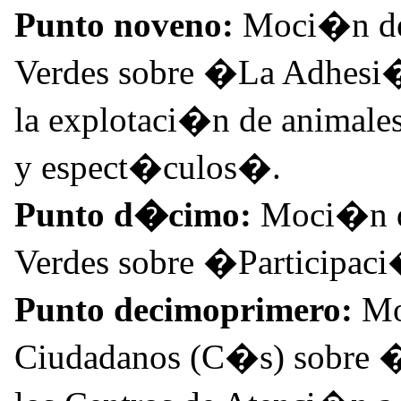
Punto noveno:
Moci�n de
Verdes sobre �La Adhesi�n
la explotaci�n de animales 
y espect�culos�.
Punto d�cimo:
Moci�n d
Verdes sobre �Participa
Punto decimoprimero:
Mo
Ciudadanos (C�s) sobre �