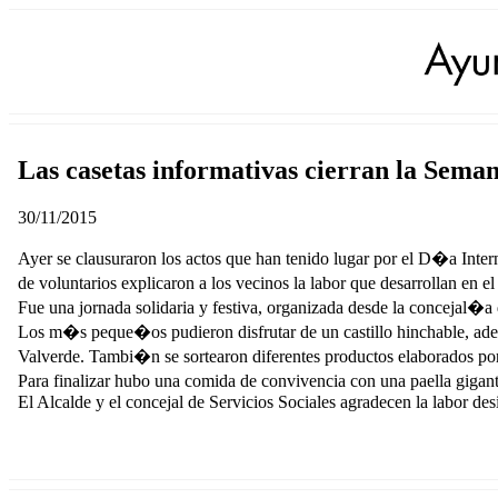
Las casetas informativas cierran la Sema
30/11/2015
Ayer se clausuraron los actos que han tenido lugar por el D�a Intern
de voluntarios explicaron a los vecinos la labor que desarrollan en 
Fue una jornada solidaria y festiva, organizada desde la concejal�a d
Los m�s peque�os pudieron disfrutar de un castillo hinchable, ad
Valverde. Tambi�n se sortearon diferentes productos elaborados p
Para finalizar hubo una comida de convivencia con una paella gigant
El Alcalde y el concejal de Servicios Sociales agradecen la labor des