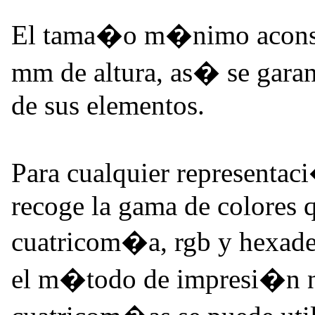
El tama�o m�nimo aconsej
mm de altura, as� se gara
de sus elementos.
Para cualquier representa
recoge la gama de colores q
cuatricom�a, rgb y hexade
el m�todo de impresi�n no