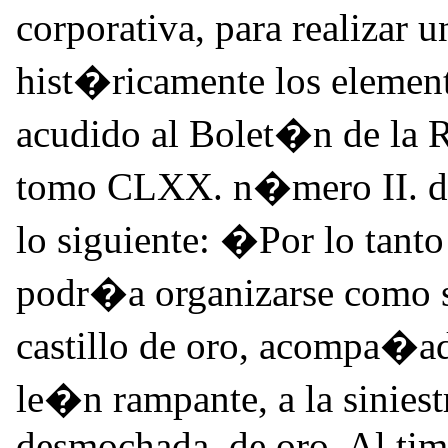
corporativa, para realizar
hist�ricamente los element
acudido al Bolet�n de la R
tomo CLXX. n�mero II. de
lo siguiente: �Por lo tant
podr�a organizarse como s
castillo de oro, acompa�ado
le�n rampante, a la siniest
desmochada, de oro. Al tim