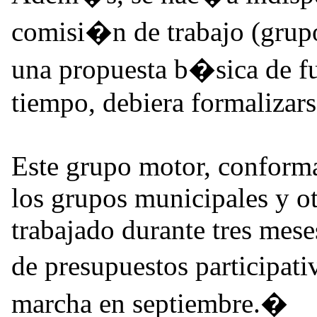
comisi�n de trabajo (grup
una propuesta b�sica de f
tiempo, debiera formalizar
Este grupo motor, conforma
los grupos municipales y ot
trabajado durante tres meses
de presupuestos participat
marcha en septiembre.�