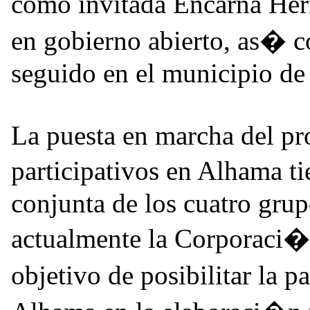
como invitada Encarna Her
en gobierno abierto, as� 
seguido en el municipio de
La puesta en marcha del pr
participativos en Alhama t
conjunta de los cuatro gr
actualmente la Corporaci�
objetivo de posibilitar la 