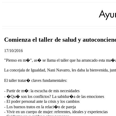
Comienza el taller de salud y autoconcien
17/10/2016
"Pienso en m�", as� se llama el taller que ha arrancado esta ma�
La concejala de Igualdad, Nani Navarro, les daba la bienvenida, j
El taller tratar� claves fundamentales:
- Partir de m�: la escucha de mis necesidades
- �Qu� son los conflictos? La sabidur�a de las emociones
- El poder personal ante la crisis y los cambios
- Los buenos tratos en la relaci�n de pareja
- Vivir en un cuerpo de mujer: referentes, ideales y experiencias