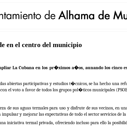
 en el centro del municipio
mpliar La Cubana en los pr�ximos a�os, aunando los cinco esp
as abiertas participativas y estudios t�cnicos, se ha hecho una re
on el voto a favor de todos los grupos pol�ticos municipales (PSOE
za de sus aguas termales para uso y disfrute de sus vecinos, en una
impulsar y mejorar las expectativas de todo el sector servicios de la 
a iniciativa termal privada, ofreciendo incluso para ello la posibil