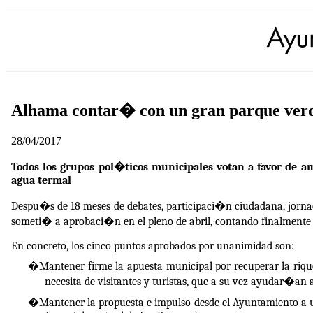
Alhama contar� con un gran parque verde
28/04/2017
Todos los grupos pol�ticos municipales votan a favor de a
agua termal
Despu�s de 18 meses de debates, participaci�n ciudadana, jornad
someti� a aprobaci�n en el pleno de abril, contando finalmente c
En concreto, los cinco puntos aprobados por unanimidad son:
�
Mantener firme la apuesta municipal por recuperar la rique
necesita de visitantes y turistas, que a su vez ayudar�an a 
�
Mantener la propuesta e impulso desde el Ayuntamiento a un