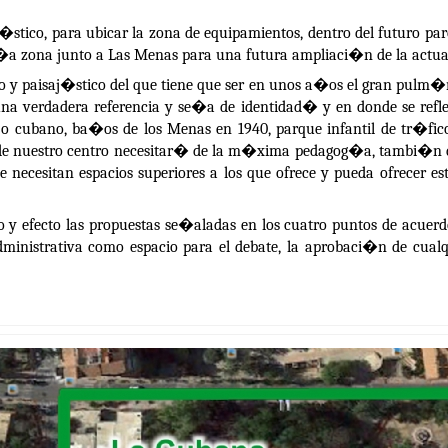
tico, para ubicar la zona de equipamientos, dentro del futuro parqu
a zona junto a Las Menas para una futura ampliaci�n de la actual
co y paisaj�stico del que tiene que ser en unos a�os el gran pulm�n
una verdadera referencia y se�a de identidad� y en donde se reflej
ujo cubano, ba�os de los Menas en 1940, parque infantil de tr�fico
l de nuestro centro necesitar� de la m�xima pedagog�a, tambi�n d
ue necesitan espacios superiores a los que ofrece y pueda ofrecer e
cabo y efecto las propuestas se�aladas en los cuatro puntos de acu
dministrativa como espacio para el debate, la aprobaci�n de cualq