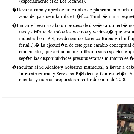
(especialmente el de Los Secanos).
�
Llevar a cabo y aprobar un cambio de planeamiento urban�s
zona del parque infantil de tr�fico. Tambi�n una peque�
�
Iniciar y llevar a cabo un proceso de dise�o arquitect�ni
uso y disfrute de todos los vecinos y vecinas,� que sea 
industrial en 1914, residencia de Lorenzo Rubio y el infl
ferial...).� La ejecuci�n de este gran cambio conceptua
comerciales, que actualmente utilizan estos espacios y q
seg�n las disponibilidades presupuestarias municipales.
�
�
Facultar al Sr. Alcalde y Gobierno municipal, a llevar a 
Infraestructuras y Servicios P�blicos y Contrataci�n A
cuentas y nuevas propuestas a partir de enero de 2018.