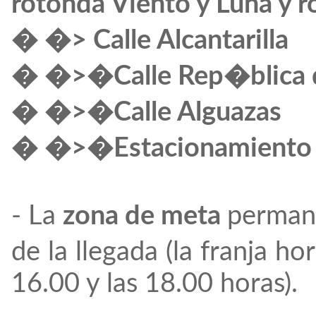
rotonda Viento y Luna y 
� �> Calle Alcantarilla
� �>�Calle Rep�blica 
� �>�Calle Alguazas
� �>�Estacionamiento d
- La
zona de meta
perman
de la llegada (la franja h
16.00 y las 18.00 horas).