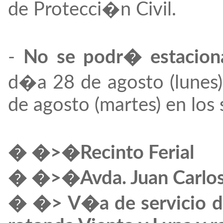
de Protecci�n Civil.
-
No se podr� estacion
d�a 28 de agosto (lunes)
de agosto (martes) en los 
� �>�Recinto Ferial
� �>�Avda. Juan Carlos
� �> V�a de servicio de