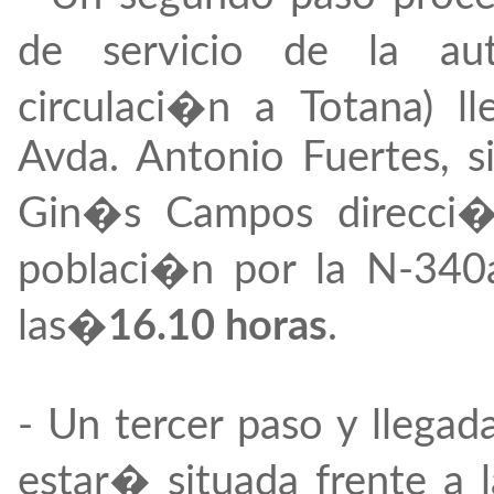
de servicio de la au
circulaci�n a Totana) l
Avda. Antonio Fuertes, s
Gin�s Campos direcci�
poblaci�n por la N-340
las�
16.10 horas
.
- Un tercer paso y llegada
estar� situada frente a 