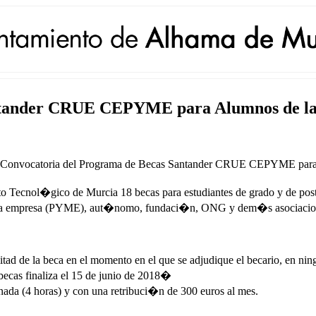
Santander CRUE CEPYME para Alumnos de 
a Convocatoria del Programa de Becas Santander CRUE CEPYME para 
uto Tecnol�gico de Murcia 18 becas para estudiantes de grado y de pos
ana empresa (PYME), aut�nomo, fundaci�n, ONG y dem�s asociaciones
itad de la beca en el momento en el que se adjudique el becario, en ni
ecas finaliza el 15 de junio de 2018�
ada (4 horas) y con una retribuci�n de 300 euros al mes.