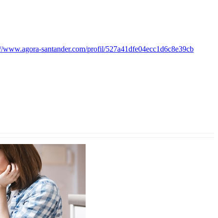
://www.agora-santander.com/profil/527a41dfe04ecc1d6c8e39cb