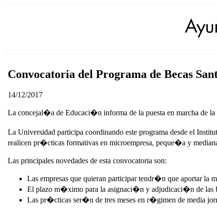
Convocatoria del Programa de Becas 
14/12/2017
La concejal�a de Educaci�n informa de la puesta en marcha de l
La Universidad participa coordinando este programa desde el Instit
realicen pr�cticas formativas en microempresa, peque�a y medi
Las principales novedades de esta convocatoria son:
Las empresas que quieran participar tendr�n que aportar la m
El plazo m�ximo para la asignaci�n y adjudicaci�n de las b
Las pr�cticas ser�n de tres meses en r�gimen de media jorn