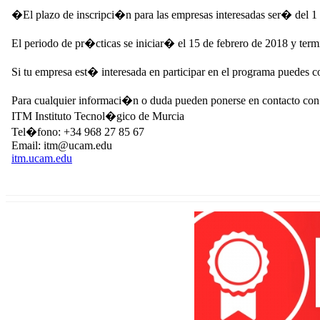
�El plazo de inscripci�n para las empresas interesadas ser� del 1
El periodo de pr�cticas se iniciar� el 15 de febrero de 2018 y ter
Si tu empresa est� interesada en participar en el programa puedes con
Para cualquier informaci�n o duda pueden ponerse en contacto con
ITM Instituto Tecnol�gico de Murcia
Tel�fono: +34 968 27 85 67
Email: itm@ucam.edu
itm.ucam.edu