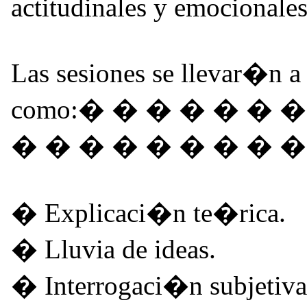
actitudinales y emocionale
Las sesiones se llevar�n a
como:� � � � � � 
� � � � � � � � �
� Explicaci�n te�rica.
� Lluvia de ideas.
� Interrogaci�n subjetiva