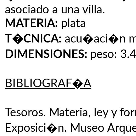
asociado a una villa.
MATERIA:
plata
T�CNICA:
acu�aci�n ma
DIMENSIONES:
peso: 3.
BIBLIOGRAF�A
Tesoros. Materia, ley y f
Exposici�n. Museo Arque