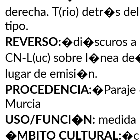
derecha. T(rio) detr�s del
tipo.
REVERSO:
�di�scuros a c
CN-L(uc) sobre l�nea de
lugar de emisi�n.
PROCEDENCIA:
�Paraje 
Murcia
USO/FUNCI�N:
medida 
�MBITO CULTURAL:
�cu