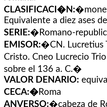
CLASIFICACI�N:
�moneda
Equivalente a diez ases d
SERIE:
�Romano-republic
EMISOR:
�CN. Lucretius 
Cristo. Cneo Lucrecio T
sobre el 136 a. C.�
VALOR DENARIO:
equiva
CECA:�
Roma
ANVERSO:
�cabeza de Ro